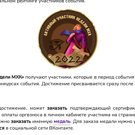
альном рейтинге участников события.
едели МХК»
получают участники, которые в период события
 конкурсах события. Достижение присваивается сразу после
 достижение, может
заказать
подтверждающий сертификат
 оплаты оргвзноса в личном кабинете участника на страни
можно
заказать
именную
медаль
. Для заказа медали нужно 
ся
в социальной сети ВКонтакте.