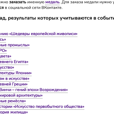
можно
заказать
именную
медаль
. Для заказа медали нужно 
ся
в социальной сети ВКонтакте.
ад, результаты которых учитываются в событ
нанию «Шедевры европейской живописи»
сь»
дные промыслы»
XPO»
цвета»
евнего Египта»
усство»
тектуры Японии»
м в искусстве»
евней Греции»
Винчи – гений эпохи Возрождения»
мировой архитектуры»
ные ремёсла»
стории «Искусство первобытного общества»
тория жилища»