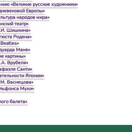
анию «Великие русские художники»
едневековой Европы»
ультура народов мира»
нский театр»
И.И. Шишкина»
гюста Родена»
Beatles»
Эдуарда Мане»
ие картины»
.А. Врубеля»
афаэля Санти»
ательности Японии»
.М. Васнецова»
Альфонса Мухи»
кого балета»