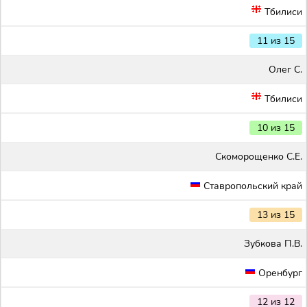
Тбилиси
11 из 15
Олег С.
Тбилиси
10 из 15
Скоморощенко С.Е.
Ставропольский край
13 из 15
Зубкова П.В.
Оренбург
12 из 12