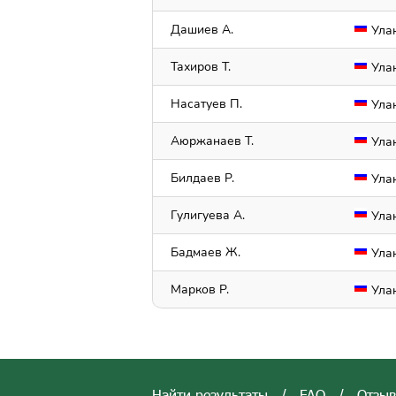
Дашиев А.
Ула
Тахиров Т.
Ула
Насатуев П.
Ула
Аюржанаев Т.
Ула
Билдаев Р.
Ула
Гулигуева А.
Ула
Бадмаев Ж.
Ула
Марков Р.
Ула
Найти результаты
/
FAQ
/
Отзы