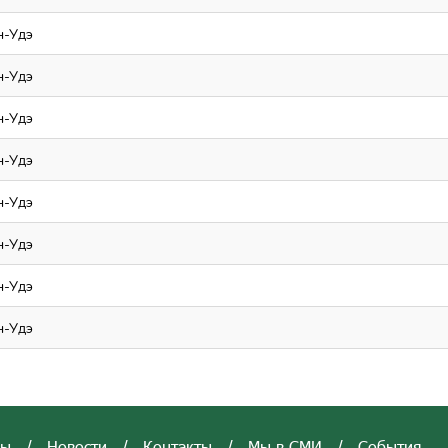
н-Удэ
н-Удэ
н-Удэ
н-Удэ
н-Удэ
н-Удэ
н-Удэ
н-Удэ
вы
/
Новости
/
Контакты
/
Мы в СМИ
/
События