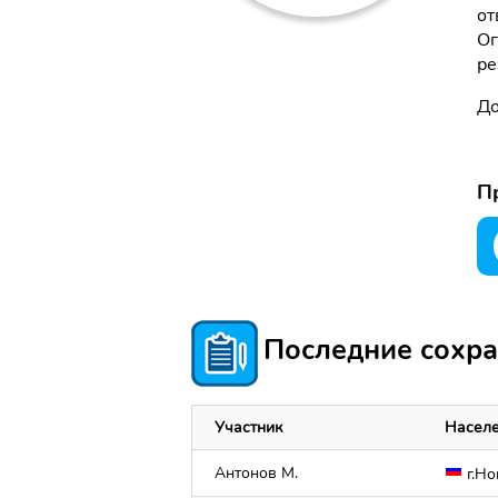
от
Ог
ре
До
Пр
Последние сохра
Участник
Населе
Антонов М.
г.Но