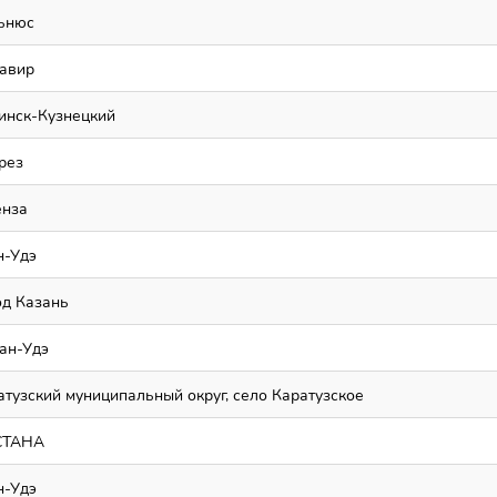
ьнюс
авир
нск-Кузнецкий
орез
енза
н-Удэ
д Казань
лан-Удэ
тузский муниципальный округ, село Каратузское
СТАНА
н-Удэ