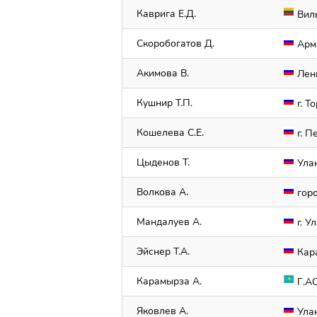
Каврига Е.Д.
Вил
Скоробогатов Д.
Арм
Акимова В.
Лени
Кушнир Т.П.
г. Т
Кошелева С.Е.
г. П
Цыденов Т.
Ула
Волкова А.
горо
Мандалуев А.
г. У
Эйснер Т.А.
Кара
Карамырза А.
Г.А
Яковлев А.
Ула