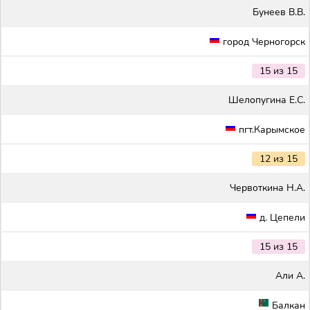
Бунеев В.В.
город Черногорск
15 из 15
Шелопугина Е.С.
пгт.Карымское
12 из 15
Червоткина Н.А.
д. Цепели
15 из 15
Али А.
Балкан