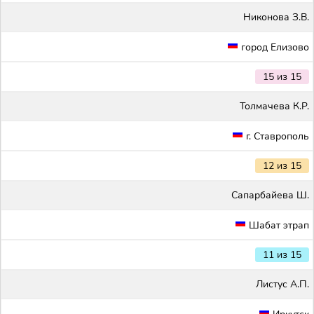
Никонова З.В.
город Елизово
15 из 15
Толмачева К.Р.
г. Ставрополь
12 из 15
Сапарбайева Ш.
Шабат этрап
11 из 15
Листус А.П.