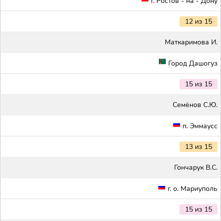
г. Ростов - на - Дону
12 из 15
Маткаримова И.
Город Дашогуз
15 из 15
Семёнов С.Ю.
п. Эммаусс
13 из 15
Гончарук В.С.
г. о. Мариуполь
15 из 15