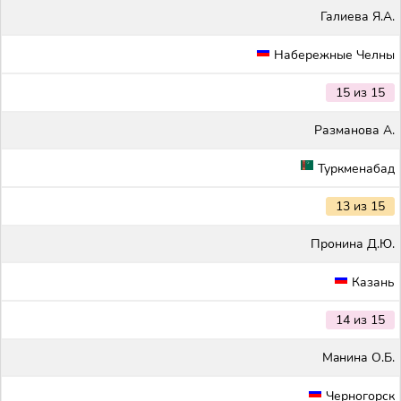
Галиева Я.А.
Набережные Челны
15 из 15
Разманова А.
Туркменабад
13 из 15
Пронина Д.Ю.
Казань
14 из 15
Maнина О.Б.
Черногорск