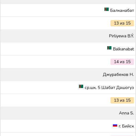
Балканабат
13 из 15
Pirliyewa B.Ý.
Balkanabat
14 из 15
Джурабеков Н.
ср.шк. 5 Шабат Дашогуз
13 из 15
Anna S.
г. Бийск