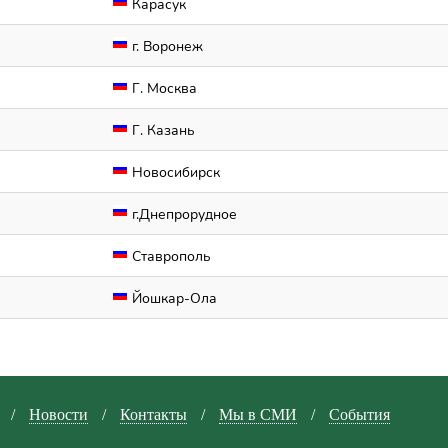
Карасук
г. Воронеж
Г. Москва
Г. Казань
Новосибирск
г.Днепрорудное
Ставрополь
Йошкар-Ола
/
Новости
/
Контакты
/
Мы в СМИ
/
События