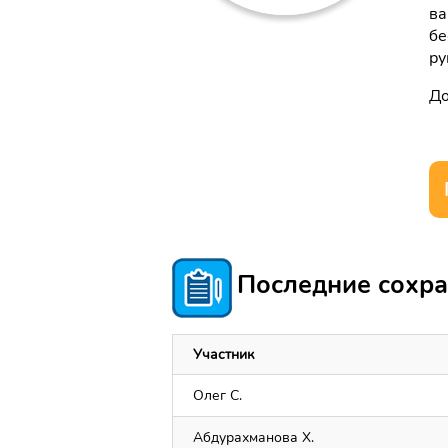
ва
бе
ру
До
Последние сохра
Участник
Олег С.
Абдурахманова Х.