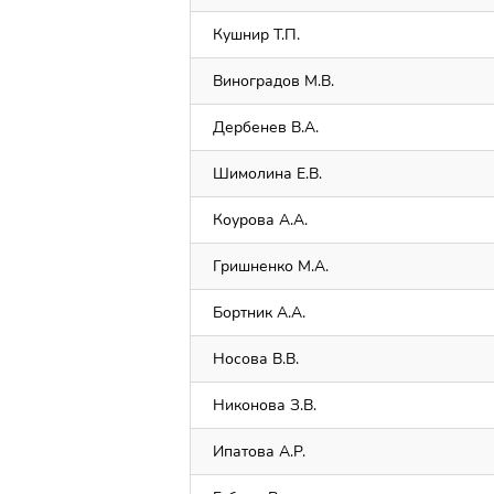
Кушнир Т.П.
Виноградов М.В.
Дербенев В.А.
Шимолина Е.В.
Коурова А.А.
Гришненко М.А.
Бортник А.А.
Носова В.В.
Никонова З.В.
Ипатова А.Р.