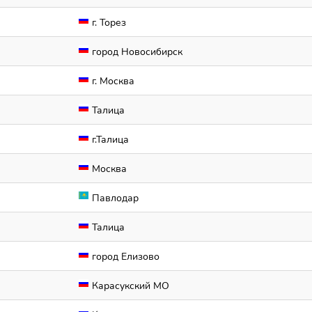
г. Торез
город Новосибирск
г. Москва
Талица
г.Талица
Москва
Павлодар
Талица
город Елизово
Карасукский МО