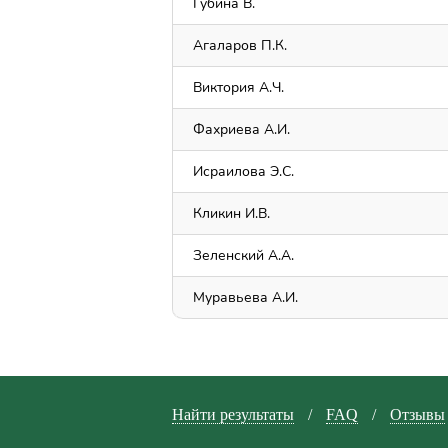
Губина В.
Агаларов П.К.
Виктория А.Ч.
Фахриева А.И.
Исраилова Э.С.
Кликин И.В.
Зеленский А.А.
Муравьева А.И.
Найти результаты
/
FAQ
/
Отзывы