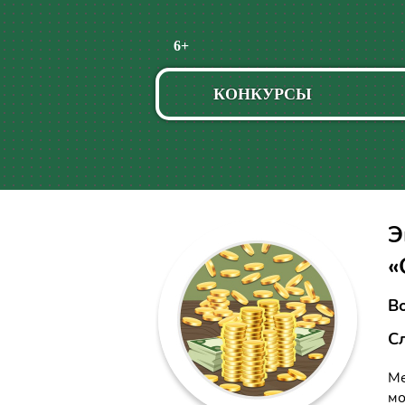
Пропустить
6+
навигацию
КОНКУРСЫ
Э
«
Во
С
Ме
мо