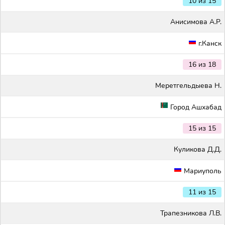
10 из 15
Анисимова А.Р.
г.Канск
16 из 18
Меретгельдыева Н.
Город Ашхабад
15 из 15
Куликова Д.Д.
Мариуполь
11 из 15
Трапезникова Л.В.