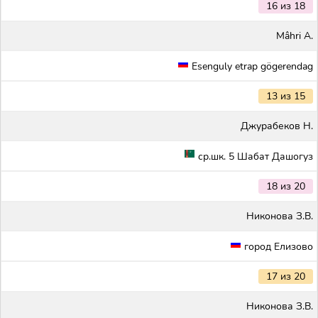
16 из 18
Mâhri A.
Esenguly etrap gögerendag
13 из 15
Джурабеков Н.
ср.шк. 5 Шабат Дашогуз
18 из 20
Никонова З.В.
город Елизово
17 из 20
Никонова З.В.