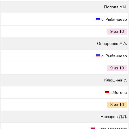
Попова У.И.
с. Рыбянцево
9 из 10
Овчаренко А.А.
с. Рыбянцево
9 из 10
Клюшина У.
г.Могоча
8 из 10
Насыров Д.Д.