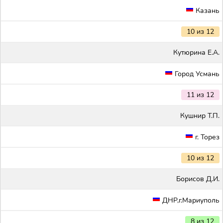
Казань
10 из 12
Кутюрина Е.А.
Город Усмань
11 из 12
Кушнир Т.П.
г. Торез
10 из 12
Борисов Д.И.
ДНР,г.Мариуполь
8 из 12