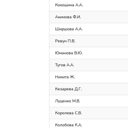
Кокошина А.А.
Акимова Ф.И.
Ширшова А.А.
Ревун П.В.
Юманова В.Ю.
Тугов А.А.
Никита Ж.
Кезарева Д.Г.
Луценко М.В.
Королева С.В.
Колобова К.А.