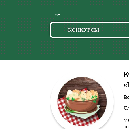
Пропустить
6+
навигацию
КОНКУРСЫ
К
«
В
С
М
по