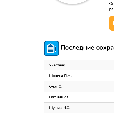
Ог
ре
Последние сохра
Участник
Шопина П.М.
Олег С.
Евгения А.С.
Шульга И.С.