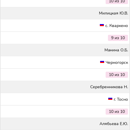
10 из 10
Милицкая Ю.В.
с. Кваркено
9 из 10
Maнина О.Б.
Черногорск
10 из 10
Серебренникова Н.
г. Тосно
10 из 10
Алябьева Е.Ю.