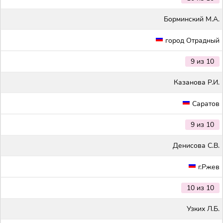
Борминский М.А.
город Отрадный
9 из 10
Казанова Р.И.
Саратов
9 из 10
Денисова С.В.
г.Ржев
10 из 10
Узких Л.Б.