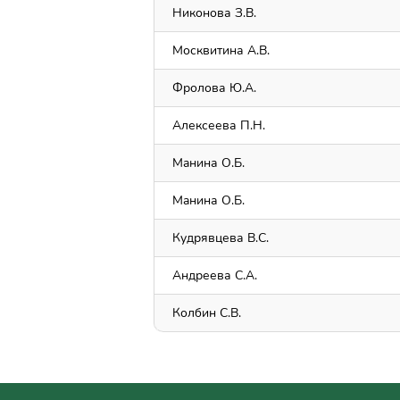
Никонова З.В.
Москвитина А.В.
Фролова Ю.А.
Алексеева П.Н.
Maнина О.Б.
Maнина О.Б.
Кудрявцева В.С.
Андреева С.А.
Колбин С.В.