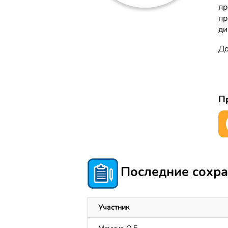
пр
пр
ди
До
Пр
Последние сохра
Участник