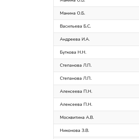
Maнина О.Б.
Maнина О.Б.
Васильева Б.С.
Андреева И.А.
Буткова Н.Н.
Степанова Л.П.
Степанова Л.П.
Алексеева П.Н.
Алексеева П.Н.
Москвитина А.В.
Никонова З.В.