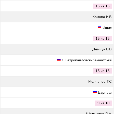
15 из 15
Комова К.В.
Ишим
15 из 15
Демчук В.В.
г. Петропавловск-Камчатский
15 из 15
Молчанов Т.С.
Барнаул
9 из 10
Шалыгина Д.Н.