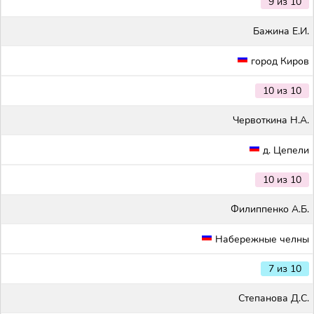
9 из 10
Бажина Е.И.
город Киров
10 из 10
Червоткина Н.А.
д. Цепели
10 из 10
Филиппенко А.Б.
Набережные челны
7 из 10
Степанова Д.С.