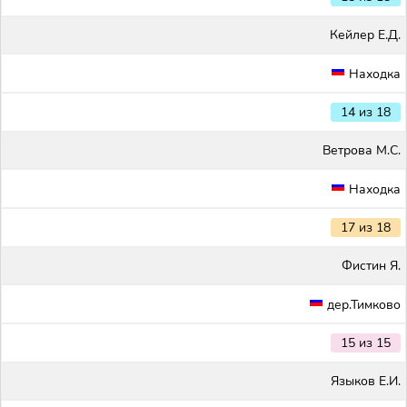
Кейлер Е.Д.
Находка
14 из 18
Ветрова М.С.
Находка
17 из 18
Фистин Я.
дер.Тимково
15 из 15
Языков Е.И.