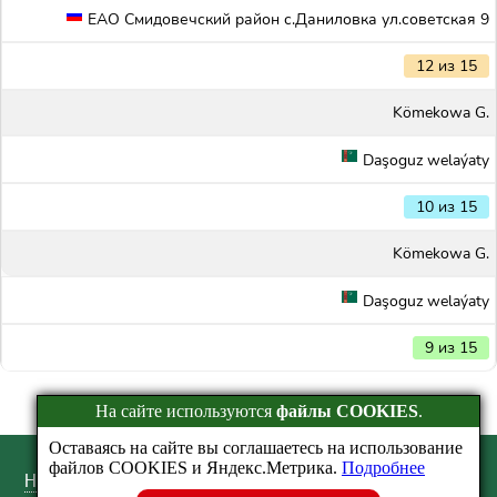
ЕАО Смидовечский район с.Даниловка ул.советская 9
12 из 15
Kömekowa G.
Daşoguz welaýaty
10 из 15
Kömekowa G.
Daşoguz welaýaty
9 из 15
На сайте используются
файлы COOKIES
.
Оставаясь на сайте вы соглашаетесь на использование
файлов COOKIES и Яндекс.Метрика.
Подробнее
Найти результаты
/
FAQ
/
Отзывы
/
Новости
/