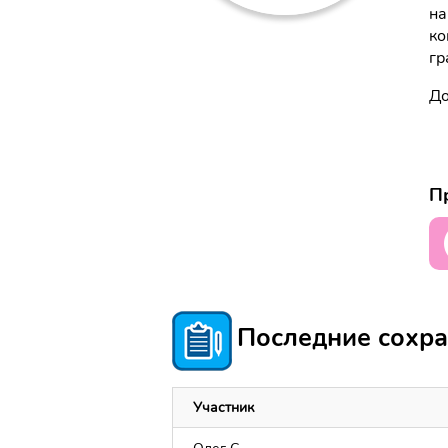
на
ко
гр
До
Пр
Последние сохра
Участник