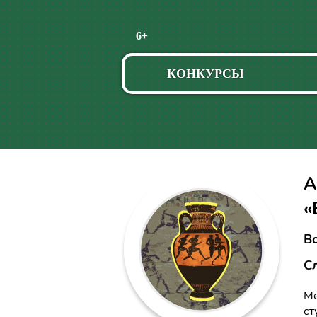
Пропустить
6+
навигацию
КОНКУРСЫ
А
«
Во
С
Ме
ст