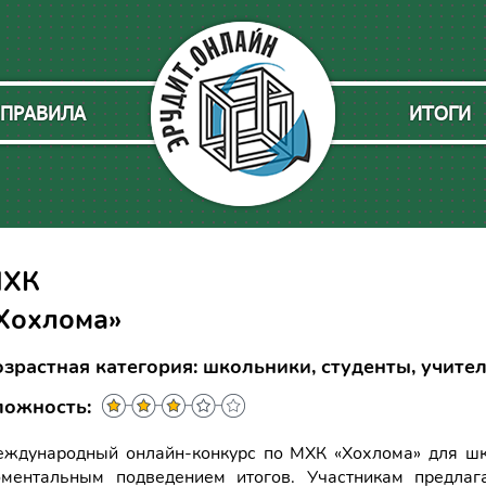
ПРАВИЛА
ИТОГИ
ХК
Хохлома»
озрастная категория: школьники, студенты, учите
ложность:
ждународный онлайн-конкурс по МХК «Хохлома» для шко
ментальным подведением итогов. Участникам предлаг