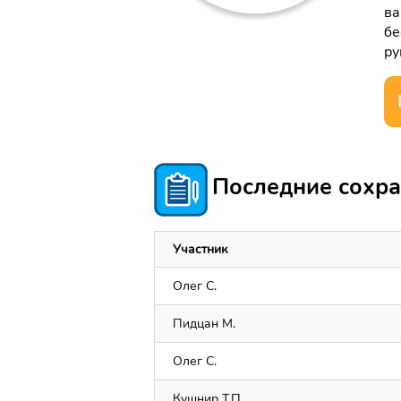
ва
бе
ру
Последние сохра
Участник
Олег С.
Пидцан М.
Олег С.
Кушнир Т.П.