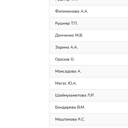
Филимонова А.А.
Кушнир Т.П.
Донченко М.В.
Зорина А.А.
Оразов О.
Максадова А.
Магас Ю.А.
Шаймухаметова Л.Р.
Бондарева В.М.
Маштакова К.С.