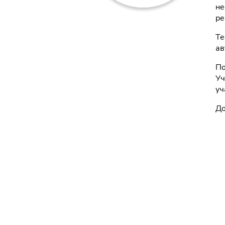
не
ре
Те
ав
По
Уч
уч
До