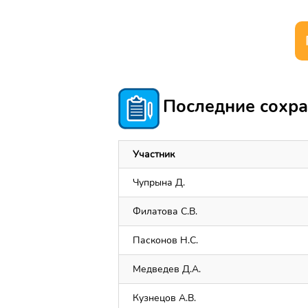
Последние сохра
Участник
Чупрына Д.
Филатова С.В.
Пасконов Н.С.
Медведев Д.А.
Кузнецов А.В.