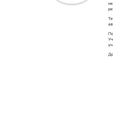
не
ре
Те
ав
По
Уч
уч
До