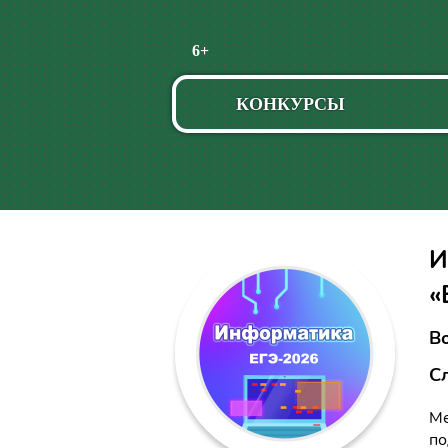
Пропустить
6+
навигацию
КОНКУРСЫ
И
«
Во
С
Ме
по