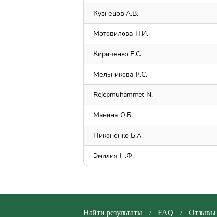
Кузнецов А.В.
Мотовилова Н.И.
Кириченко Е.С.
Мельникова К.С.
Rejepmuhammet N.
Maнина О.Б.
Никоненко Б.А.
Эмилия Н.Ф.
Найти результаты
/
FAQ
/
Отзывы