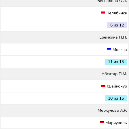
Беспалова О.А.
Челябинск
6 из 12
Еремкина Н.Н.
Москва
11 из 15
Абсатар П.М.
г.Байконур
10 из 15
Меркулова А.Р.
Мариуполь