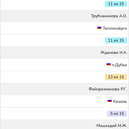
11 из 15
Трубчанинова А.О.
Теплоозёрск
11 из 15
Жданова И.А.
п.Дубки
13 из 15
Файзрахманова Р.Г.
Казань
5 из 15
Машхадий М.Ж.