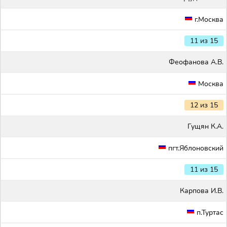
г.Москва
11 из 15
Феофанова А.В.
Москва
12 из 15
Гущян К.А.
пгт.Яблоновский
11 из 15
Карпова И.В.
п.Туртас