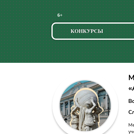
Пропустить
6+
навигацию
КОНКУРСЫ
М
«
Во
С
Ме
уч