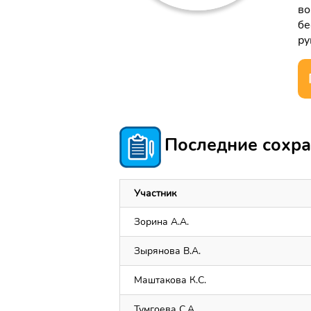
во
бе
ру
Последние сохра
Участник
Зорина А.А.
Зырянова В.А.
Маштакова К.С.
Тумгоева С.А.