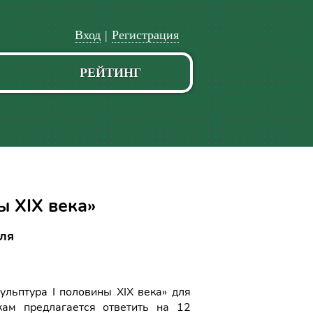
Вход
|
Регистрация
РЕЙТИНГ
ы XIX века»
еля
льптура I половины XIX века» для
кам предлагается ответить на 12