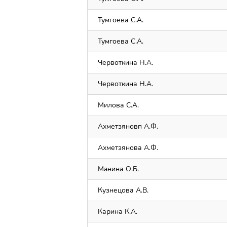
Тумгоева С.А.
Тумгоева С.А.
Червоткина Н.А.
Червоткина Н.А.
Милова С.А.
Ахметзяновп А.Ф.
Ахметзянова А.Ф.
Maнина О.Б.
Кузнецова А.В.
Карина К.А.