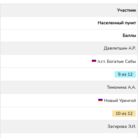
Участник
Населенный пункт
Баллы
Давлетшин А.Р.
п.г.т. Богатые Сабы
9 из 12
Тимонина А.А.
Новый Уренгой
10 из 12
Загирова Э.И.