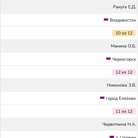
Ракута Е.Д.
Владивосток
10 из 12
Maнина О.Б.
Черногорск
12 из 12
Никонова З.В.
город Елизово
11 из 12
Червоткина Н.А.
д. Цепели