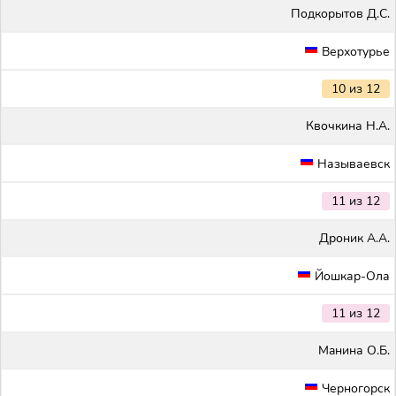
Подкорытов Д.С.
Верхотурье
10 из 12
Квочкина Н.А.
Называевск
11 из 12
Дроник А.А.
Йошкар-Ола
11 из 12
Maнина О.Б.
Черногорск