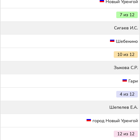
Новый Уренгой
7 из 12
Сигаев И.С.
Шебекино
10 из 12
Зыкова С.Р.
Гари
4 из 12
Шепелев Е.А.
город Новый Уренгой
12 из 12