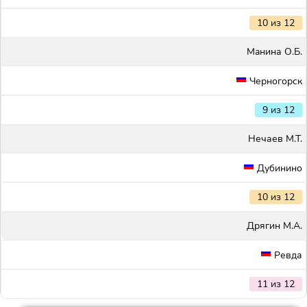
10 из 12
Maнина О.Б.
Черногорск
9 из 12
Нечаев М.Т.
Дубинино
10 из 12
Дрягин М.А.
Ревда
11 из 12