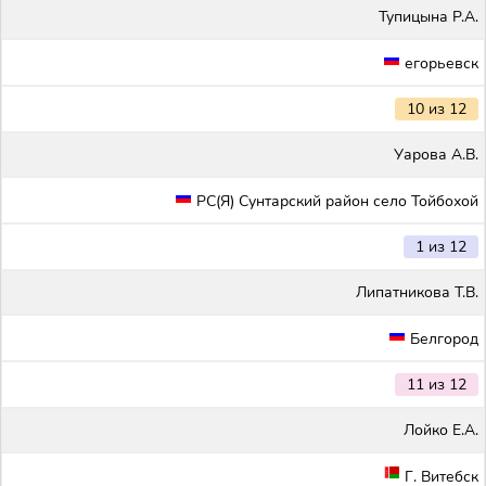
Тупицына Р.А.
егорьевск
10 из 12
Уарова А.В.
РС(Я) Сунтарский район село Тойбохой
1 из 12
Липатникова Т.В.
Белгород
11 из 12
Лойко Е.А.
Г. Витебск