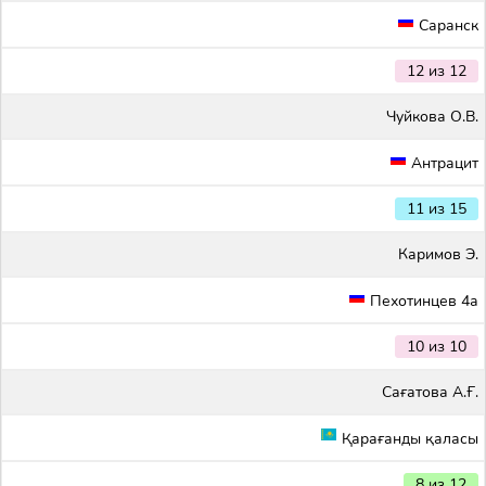
Саранск
12 из 12
Чуйкова О.В.
Антрацит
11 из 15
Каримов Э.
Пехотинцев 4а
10 из 10
Сағатова А.Ғ.
Қарағанды қаласы
8 из 12