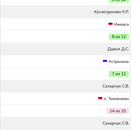
Хуснетдинова К.Р.
Ижевск
8 из 12
Дарья Д.С.
Астрахань
7 из 12
Сахарчук С.В.
п. Тихменево
14 из 15
Сахарчук С.В.