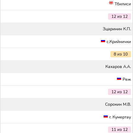
Тбилиси
12 из 12
Зцаринин К.П.
с.Крийнички
8 из 10
Кахаров А.А.
Реж
12 из 12
Сорокин М.В.
г. Кумертау
11 из 12