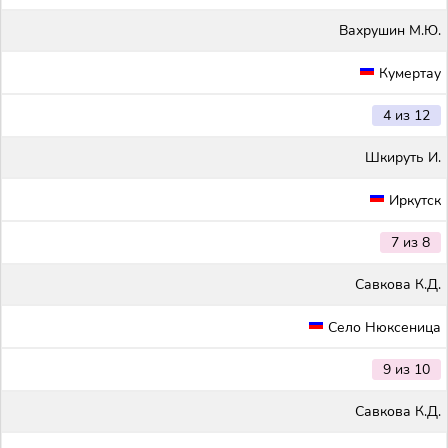
Вахрушин М.Ю.
Кумертау
4 из 12
Шкируть И.
Иркутск
7 из 8
Савкова К.Д.
Село Нюксеница
9 из 10
Савкова К.Д.