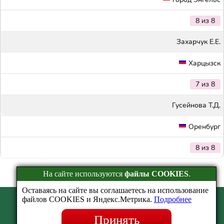
8 из 8
Захарчук Е.Е.
Харцызск
7 из 8
Гусейнова Т.Д.
Оренбург
8 из 8
На сайте используются
файлы COOKIES
.
Оставаясь на сайте вы соглашаетесь на использование
файлов COOKIES и Яндекс.Метрика.
Подробнее
Найти результаты
/
FAQ
/
Отзывы
/
Новости
/
Контакты
/
Мы в СМИ
/
События
Принять