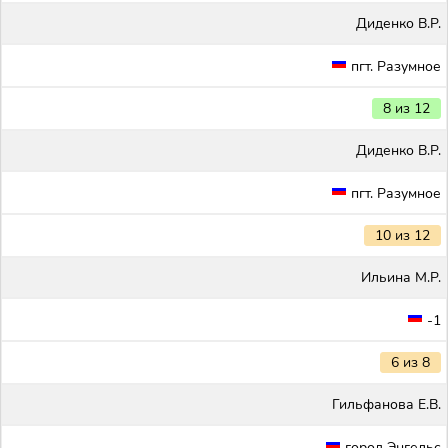
Диденко В.Р.
пгт. Разумное
8 из 12
Диденко В.Р.
пгт. Разумное
10 из 12
Ильина М.Р.
-1
6 из 8
Гильфанова Е.В.
город Энгельс