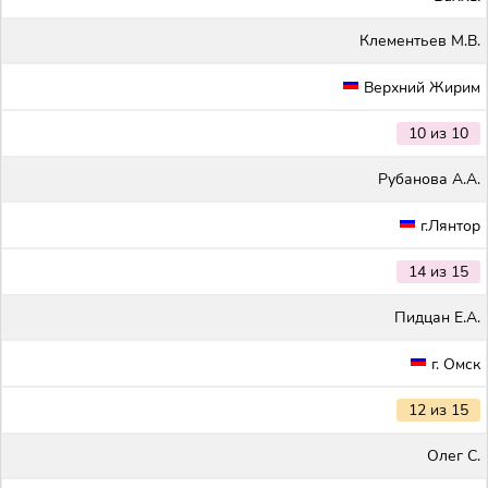
Клементьев М.В.
Верхний Жирим
10 из 10
Рубанова А.А.
г.Лянтор
14 из 15
Пидцан Е.А.
г. Омск
12 из 15
Олег С.