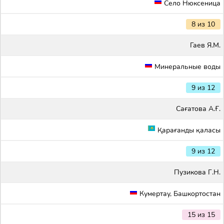
Село Нюксеница
8 из 10
Гаев Я.М.
Минеральные воды
9 из 12
Сағатова А.Ғ.
Қарағанды қаласы
9 из 12
Пузикова Г.Н.
Кумертау, Башкортостан
15 из 15