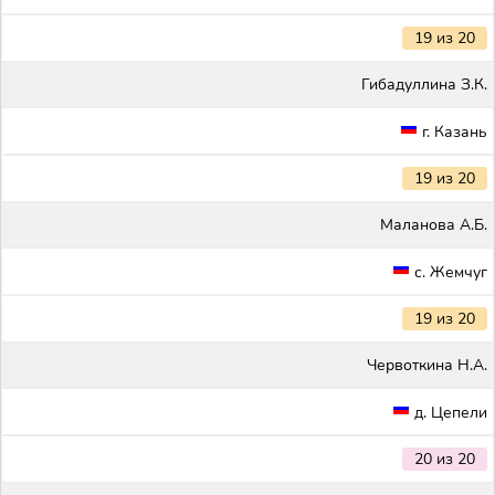
19 из 20
Гибадуллина З.К.
г. Казань
19 из 20
Маланова А.Б.
с. Жемчуг
19 из 20
Червоткина Н.А.
д. Цепели
20 из 20