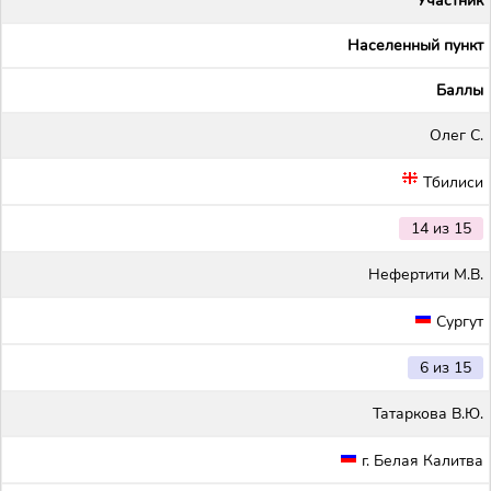
Участник
Населенный пункт
Баллы
Олег С.
Тбилиси
14 из 15
Нефертити М.В.
Сургут
6 из 15
Татаркова В.Ю.
г. Белая Калитва