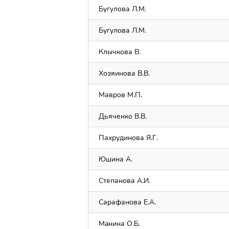
Бугулова Л.М.
Бугулова Л.М.
Клычкова В.
Хозяинова В.В.
Мавров М.П.
Дьяченко В.В.
Пахрудинова Я.Г.
Юшина А.
Степанова А.И.
Сарафанова Е.А.
Maнина О.Б.