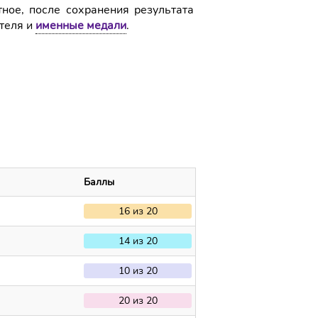
тное, после сохранения результата
ителя и
именные медали
.
Баллы
16 из 20
14 из 20
10 из 20
20 из 20