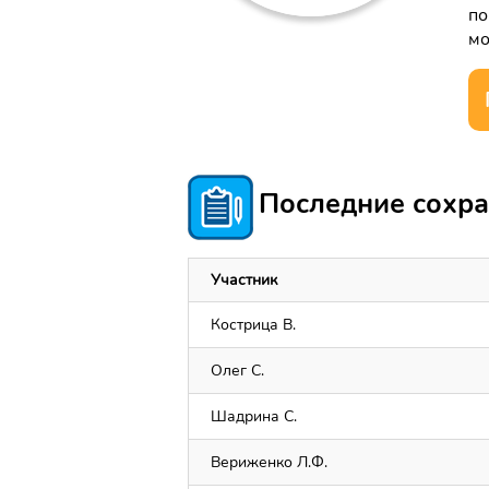
по
мо
Последние сохра
Участник
Кострица В.
Олег С.
Шадрина С.
Вериженко Л.Ф.