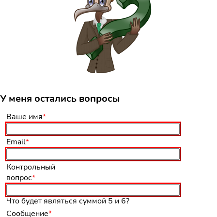
У меня остались вопросы
Обязательное
Ваше имя
*
поле
Обязательное
Email
*
поле
Обязательное
Контрольный
поле
вопрос
*
Что будет являться суммой 5 и 6?
Обязательное
Сообщение
*