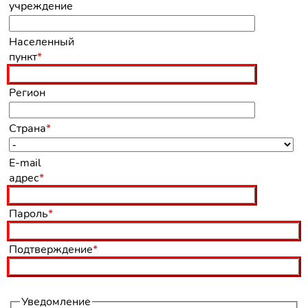
учреждение
Обязательное
Населенный
поле
пункт
*
Регион
Обязательное
Страна
*
поле
Обязательное
E-mail
поле
адрес
*
Обязательное
Пароль
*
поле
Обязательное
Подтверждение
*
поле
Уведомление