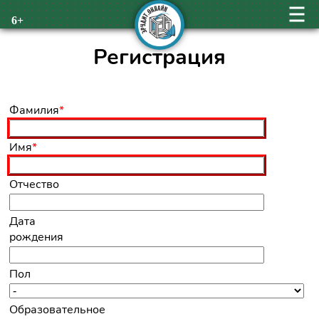
6+
Регистрация
Обязательное
Фамилия
*
поле
Обязательное
Имя
*
поле
Отчество
Дата
рождения
Пол
Образовательное