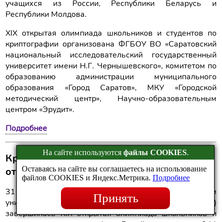
учащихся из России, Республики Беларусь и
Республики Молдова.
XIX открытая олимпиада школьников и студентов по
криптографии организована ФГБОУ ВО «Саратовский
национальный исследовательский государственный
университет имени Н.Г. Чернышевского», комитетом по
образованию администрации муниципального
образования «Город Саратов», МКУ «Городской
методический центр», Научно-образовательным
центром «Эрудит».
Подробнее
На сайте используются
файлы COOKIES
.
Криптовики. В СГУ завершилась XIX
Оставаясь на сайте вы соглашаетесь на использование
открытая олимпиада по криптографии
файлов COOKIES и Яндекс.Метрика.
Подробнее
31 января в Саратовском государственном
Принять
университете имени Н.Г. Чернышевского (СГУ)
завершилась XIX открытая олимпиада школьников и