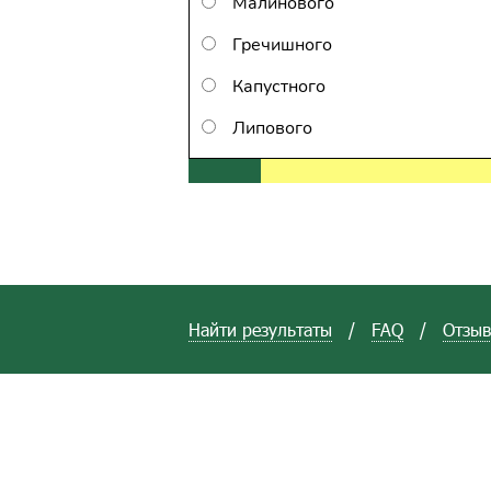
Малинового
Гречишного
Капустного
Липового
Найти результаты
/
FAQ
/
Отзы