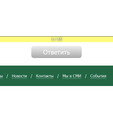
1
/
15
вы
/
Новости
/
Контакты
/
Мы в СМИ
/
События