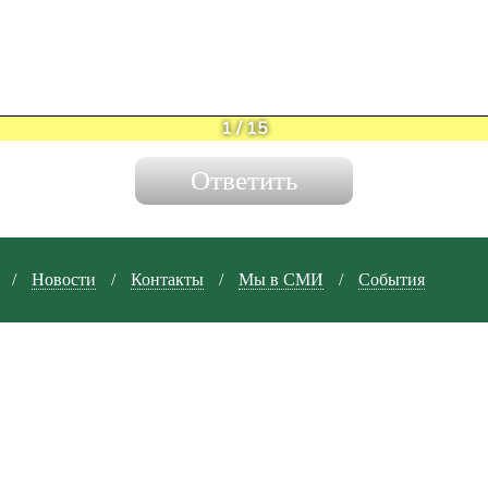
1
/
15
/
Новости
/
Контакты
/
Мы в СМИ
/
События