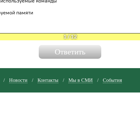
 используемые команды
зуемой памяти
1
/
12
/
Новости
/
Контакты
/
Мы в СМИ
/
События