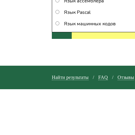
Язык ассемблера
Язык Pascal
Язык машинных кодов
Найти результаты
/
FAQ
/
Отзывы