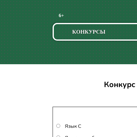
Пропустить
6+
навигацию
КОНКУРСЫ
Конкурс
Язык С