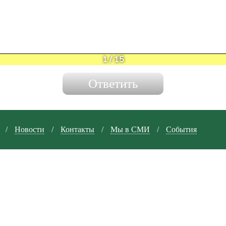
1
/
15
/
Новости
/
Контакты
/
Мы в СМИ
/
События