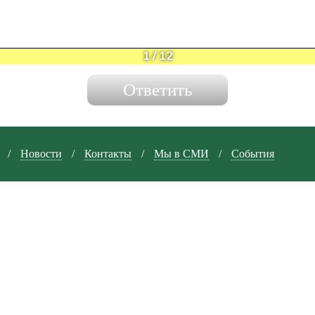
1
/
12
/
Новости
/
Контакты
/
Мы в СМИ
/
События