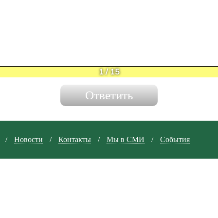
1
/
15
/
Новости
/
Контакты
/
Мы в СМИ
/
События