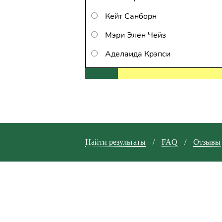
Кейт Санборн
Мэри Элен Чейз
Аделаида Крэпси
Найти результаты
/
FAQ
/
Отзывы