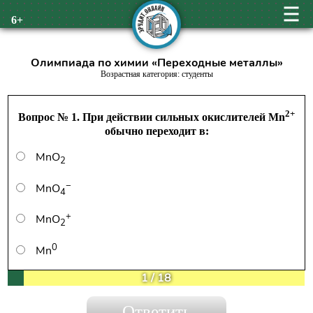
6+
Олимпиада по химии «Переходные металлы»
Возрастная категория: студенты
2+
Вопрос № 1. При действии сильных окислителей Mn
обычно переходит в:
MnO
2
−
MnO
4
+
MnO
2
0
Mn
1
/
18