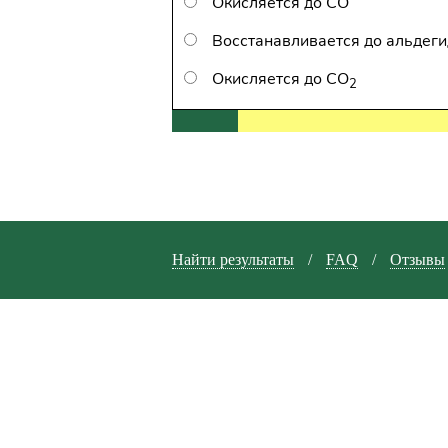
Окисляется до CO
Восстанавливается до альдег
Окисляется до CO
2
Найти результаты
/
FAQ
/
Отзывы