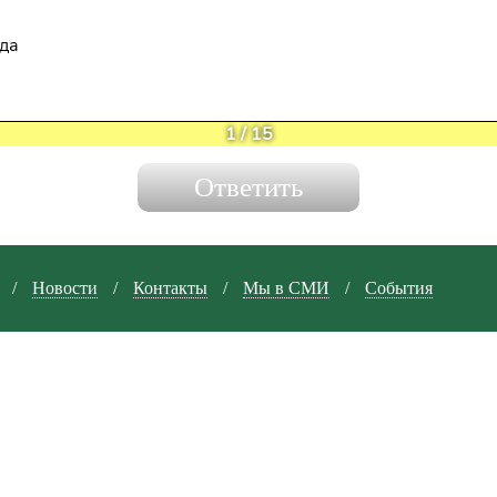
ида
1
/
15
/
Новости
/
Контакты
/
Мы в СМИ
/
События