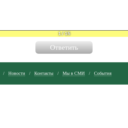
1
/
15
/
Новости
/
Контакты
/
Мы в СМИ
/
События