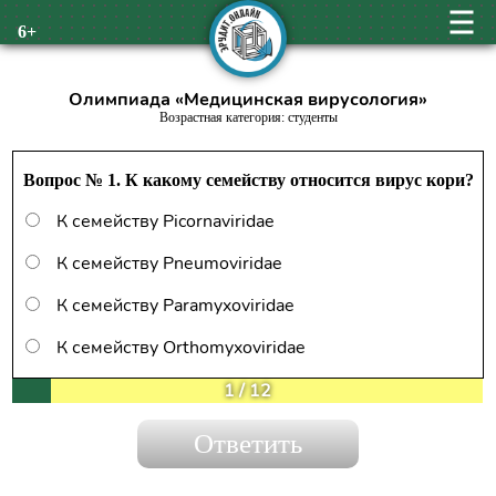
6+
Олимпиада «Медицинская вирусология»
Возрастная категория: студенты
Вопрос № 1. К какому семейству относится вирус кори?
К семейству Picornaviridae
К семейству Pneumoviridae
К семейству Paramyxoviridae
К семейству Оrthomyxoviridae
1
/
12