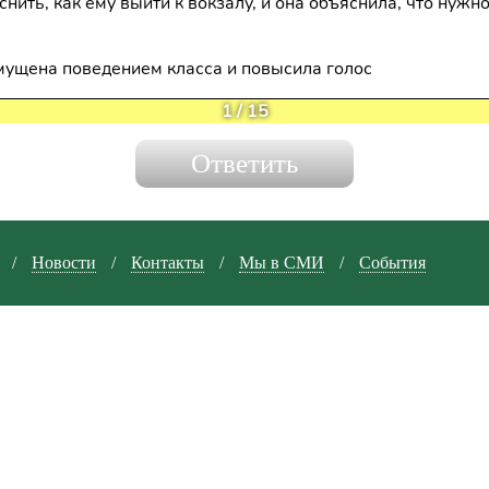
ить, как ему выйти к вокзалу, и она объяснила, что нужн
мущена поведением класса и повысила голос
1
/
15
/
Новости
/
Контакты
/
Мы в СМИ
/
События