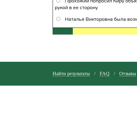
Прохожий попросил Киру объясн
рукой в ее сторону
Наталья Викторовна была воз
Найти результаты
/
FAQ
/
Отзывы