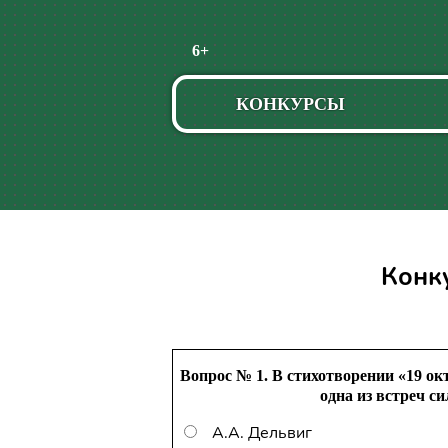
Пропустить
6+
навигацию
КОНКУРСЫ
Конк
Вопрос № 1. В стихотворении «19 ок
одна из встреч с
А.А. Дельвиг