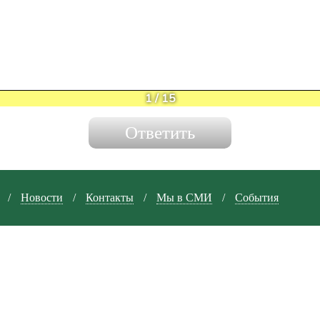
1
/
15
/
Новости
/
Контакты
/
Мы в СМИ
/
События