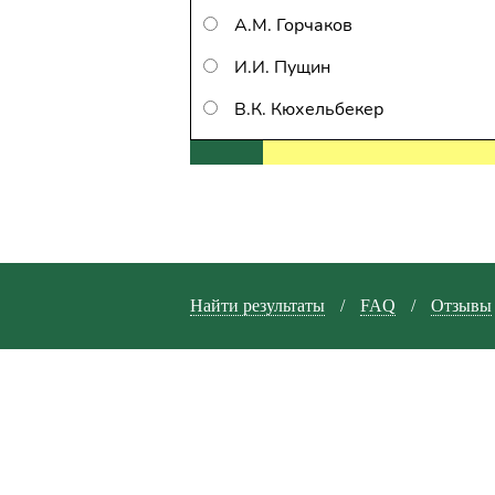
А.М. Горчаков
И.И. Пущин
В.К. Кюхельбекер
Найти результаты
/
FAQ
/
Отзывы