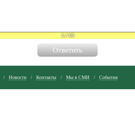
1
/
15
/
Новости
/
Контакты
/
Мы в СМИ
/
События