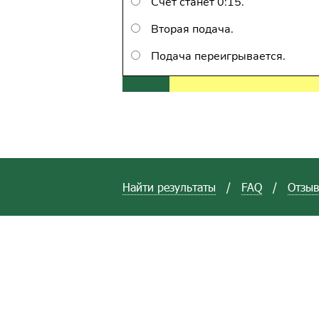
Счёт станет 0:15.
Вторая подача.
Подача переигрывается.
Найти результаты
/
FAQ
/
Отзы