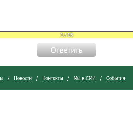
1
/
15
вы
/
Новости
/
Контакты
/
Мы в СМИ
/
События