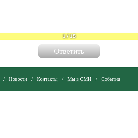
1
/
15
/
Новости
/
Контакты
/
Мы в СМИ
/
События