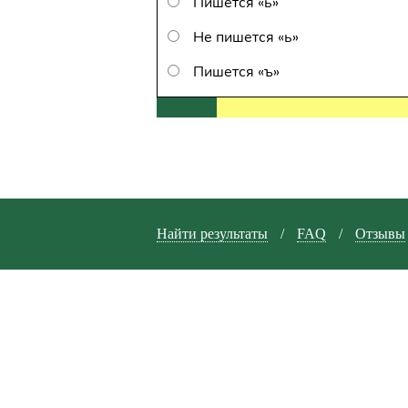
Пишется «ь»
Не пишется «ь»
Пишется «ъ»
Найти результаты
/
FAQ
/
Отзывы