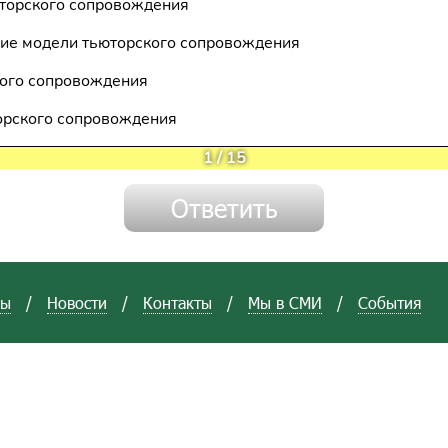
торского сопровождения
ие модели тьюторского сопровождения
кого сопровождения
орского сопровождения
1
/
15
вы
/
Новости
/
Контакты
/
Мы в СМИ
/
События