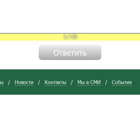
1
/
15
вы
/
Новости
/
Контакты
/
Мы в СМИ
/
События